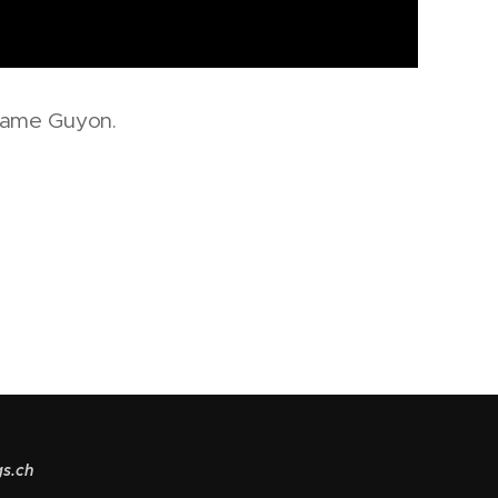
dame Guyon.
gs.ch