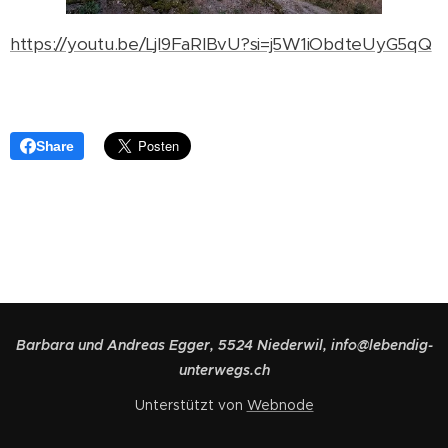
https://youtu.be/LjI9FaRlBvU?si=j5W1iObdteUyG5qQ
Share
Barbara und Andreas Egger, 5524 Niederwil, info@lebendig-
unterwegs.ch
Unterstützt von
Webnode